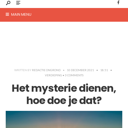
MAIN MENU
WRITTEN BY
REDACTIE ONGROND
•
10 DECEMBER 2021
•
18:51
•
VERDIEPING
• 3 COMMENTS
Het mysterie dienen,
hoe doe je dat?