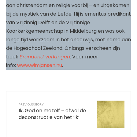
aan christendom en religie voorbij – en uitgekomen
bij de mystiek van de Liefde. Hij is emeritus predikant
van Vrijzinnig Delft en de Vrijzinnige
Koorkerkgemeenschap in Middelburg en was ook
lange tijd werkzaam in het onderwijs, met name aan
de Hogeschool Zeeland. Onlangs verscheen zijn
boek
Brandend verlangen
. Voor meer
info:
www.wimjansen.nu
.
PREVIOUS STORY
Ik, God en mezelf – ofwel de
deconstructie van het ‘ik’