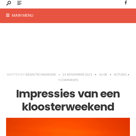
MAIN MENU
WRITTEN BY
REDACTIE ONGROND
•
23 NOVEMBER 2021
•
16:08
•
ACTUEEL
•
5 COMMENTS
Impressies van een
kloosterweekend