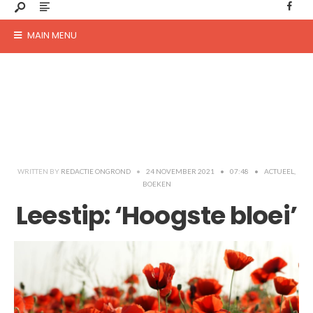
MAIN MENU
WRITTEN BY
REDACTIE ONGROND
•
24 NOVEMBER 2021
•
07:48
•
ACTUEEL
,
BOEKEN
Leestip: ‘Hoogste bloei’