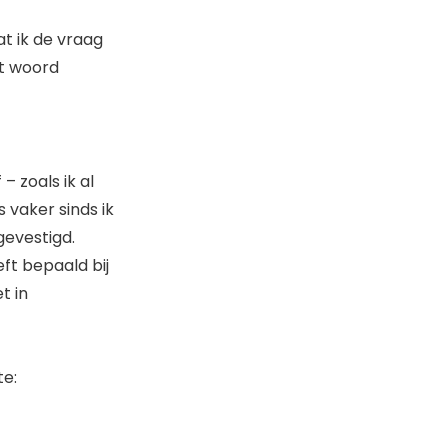
t ik de vraag
et woord
 zoals ik al
 vaker sinds ik
gevestigd.
ft bepaald bij
t in
kte: