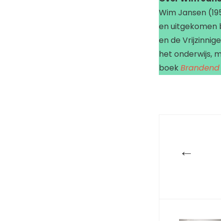
Wim Jansen (1950
en uitgekomen bi
en de Vrijzinni
het onderwijs, 
boek
Brandend
←