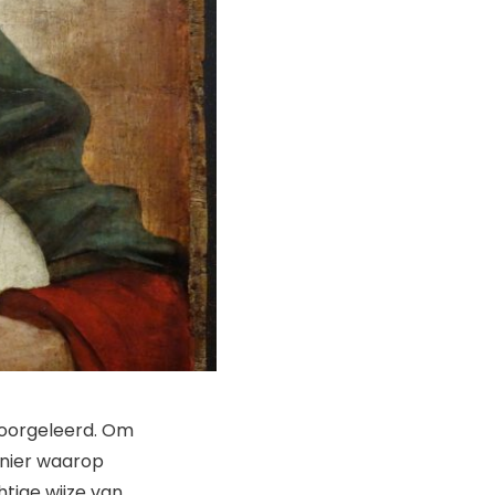
 doorgeleerd. Om
anier waarop
htige wijze van