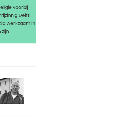
ligie voorbij –
ijzinnig Delft
ijd werkzaam in
zijn