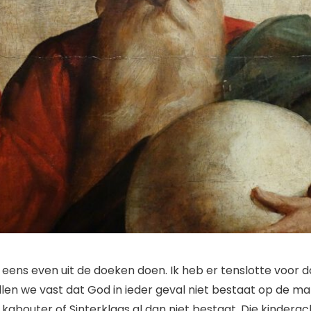
ik eens even uit de doeken doen. Ik heb er tenslotte voor
llen we vast dat God in ieder geval niet bestaat op de m
 kabouter of Sinterklaas al dan niet bestaat. Die kinderac