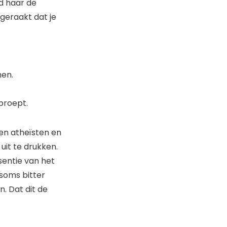
ad haar de
geraakt dat je
men.
oproept.
sen atheïsten en
it te drukken.
sentie van het
soms bitter
. Dat dit de