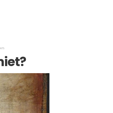
NTS
niet?