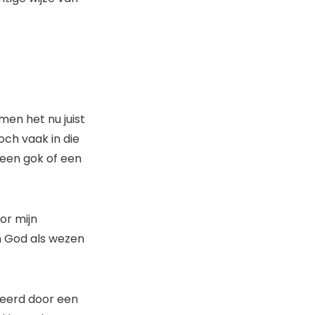
men het nu juist
och vaak in die
 een gok of een
oor mijn
n God als wezen
ireerd door een