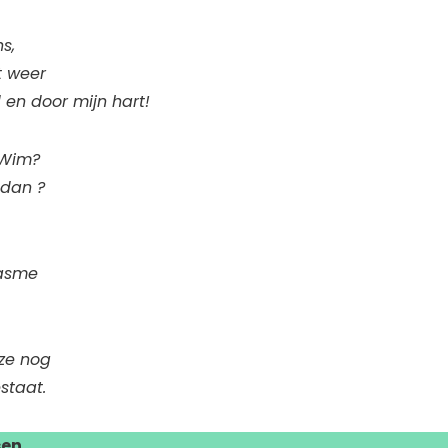
s,
t weer
 en door mijn hart!
 Wim?
 dan ?
gasme
ze nog
staat.
sen