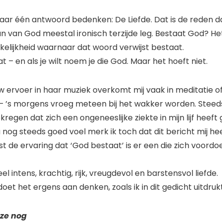
maar één antwoord bedenken: De Liefde. Dat is de reden da
n van God meestal ironisch terzijde leg. Bestaat God? H
kelijkheid waarnaar dat woord verwijst bestaat.
t – en als je wilt noem je die God. Maar het hoeft niet.
ervoer in haar muziek overkomt mij vaak in meditatie of –
– ’s morgens vroeg meteen bij het wakker worden. Steeds
regen dat zich een ongeneeslijke ziekte in mijn lijf heeft 
nog steeds goed voel merk ik toch dat dit bericht mij hee
ist de ervaring dat ‘God bestaat’ is er een die zich voordoe
el intens, krachtig, rijk, vreugdevol en barstensvol liefde.
et het ergens aan denken, zoals ik in dit gedicht uitdru
ze nog