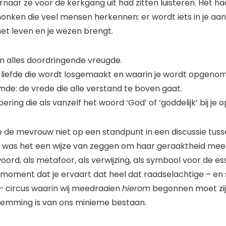
naar ze voor de kerkgang uit had zitten luisteren. Het h
onken die veel mensen herkennen: er wordt iets in je aan
het leven en je wezen brengt.
 alles doordringende vreugde.
liefde die wordt losgemaakt en waarin je wordt opgeno
de: de vrede die alle verstand te boven gaat.
ering die als vanzelf het woord ‘God’ of ‘goddelijk’ bij je 
de de mevrouw niet op een standpunt in een discussie tus
 was het een wijze van zeggen om haar geraaktheid mee u
ord, als metafoor, als verwijzing, als symbool voor de es
moment dat je ervaart dat heel dat raadselachtige – en 
– circus waarin wij meedraaien
hierom
begonnen moet zijn
temming is van ons minieme bestaan.