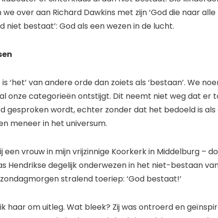
 we over aan Richard Dawkins met zijn ‘God die naar alle
id niet bestaat’: God als een wezen in de lucht.
sen
is ‘het’ van andere orde dan zoiets als ‘bestaan’. We noe
l onze categorieën ontstijgt. Dit neemt niet weg dat er t
 gesproken wordt, echter zonder dat het bedoeld is als
n meneer in het universum.
ij een vrouw in mijn vrijzinnige Koorkerk in Middelburg – d
s Hendrikse degelijk onderwezen in het niet-bestaan va
n zondagmorgen stralend toeriep: ‘God bestaat!’
 ik haar om uitleg. Wat bleek? Zij was ontroerd en geïnsp