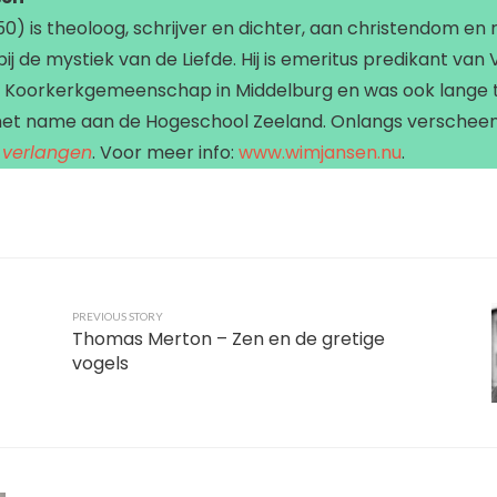
) is theoloog, schrijver en dichter, aan christendom en re
j de mystiek van de Liefde. Hij is emeritus predikant van Vr
ge Koorkerkgemeenschap in Middelburg en was ook lange t
met name aan de Hogeschool Zeeland. Onlangs verscheen 
 verlangen
. Voor meer info:
www.wimjansen.nu
.
PREVIOUS STORY
Thomas Merton – Zen en de gretige
vogels