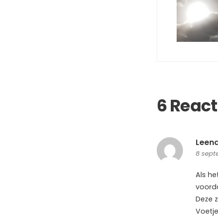
6 React
Leend
8 sept
Als he
voorda
Deze z
Voetje