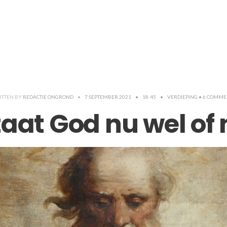
ITTEN BY
REDACTIE ONGROND
•
7 SEPTEMBER 2021
•
18:45
•
VERDIEPING
• 6 COMME
aat God nu wel of 