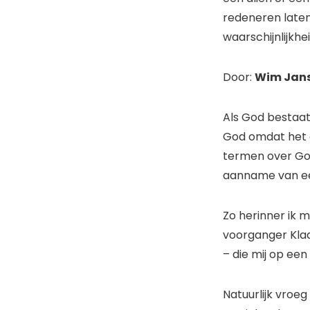
redeneren laten
waarschijnlijkhe
Door:
Wim Jan
Als God bestaat 
God omdat het a
termen over God
aanname van ee
Zo herinner ik m
voorganger Klaa
– die mij op ee
Natuurlijk vroeg