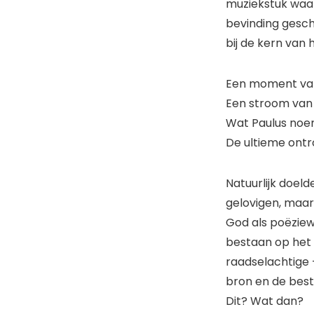
muziekstuk waar
bevinding gesch
bij de kern van 
Een moment van
Een stroom van 
Wat Paulus noem
De ultieme ontro
Natuurlijk doel
gelovigen, maar
God als poëziewo
bestaan op het 
raadselachtige 
bron en de bes
Dit? Wat dan?