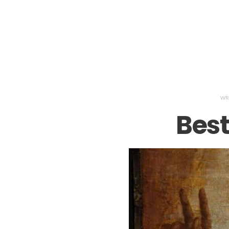
WR
Best