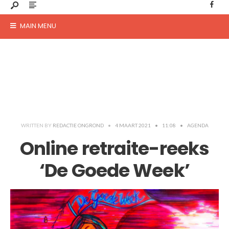
MAIN MENU
WRITTEN BY
REDACTIE ONGROND
•
4 MAART 2021
•
11:08
•
AGENDA
Online retraite-reeks
‘De Goede Week’