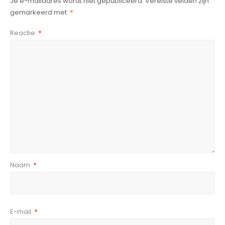
Je e-mailadres wordt niet gepubliceerd.
Vereiste velden zijn
gemarkeerd met
*
Reactie
*
Naam
*
E-mail
*