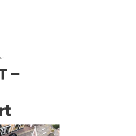
NT
T –
rt