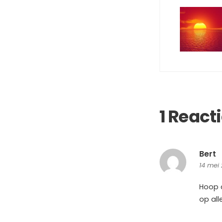
1 React
Bert
14 mei
Hoop d
op all