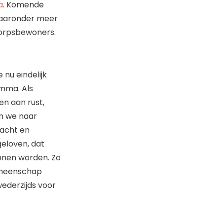
a
. Komende
waaronder meer
 dorpsbewoners.
nu eindelijk
amma. Als
n aan rust,
en we naar
dacht en
geloven, dat
nen worden. Zo
emeenschap
ederzijds voor