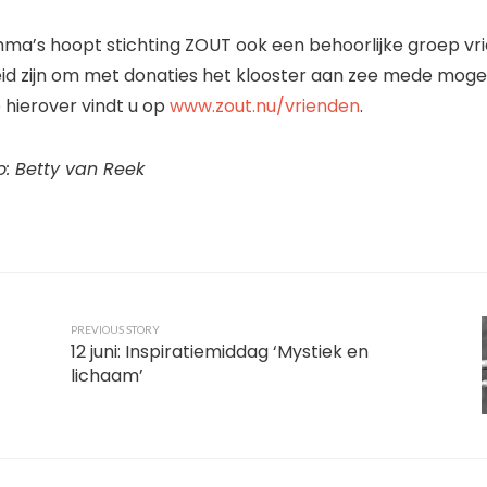
a’s hoopt stichting ZOUT ook een behoorlijke groep vr
id zijn om met donaties het klooster aan zee mede mogel
 hierover vindt u op
www.zout.nu/vrienden
.
o: Betty van Reek
PREVIOUS STORY
12 juni: Inspiratiemiddag ‘Mystiek en
lichaam’