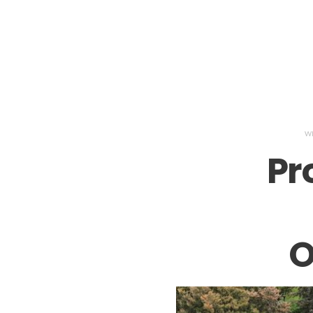
WR
Pr
O