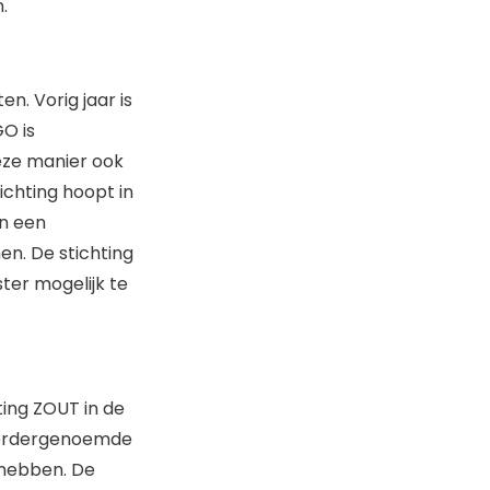
.
en. Vorig jaar is
GO is
deze manier ook
ichting hoopt in
in een
en. De stichting
ter mogelijk te
ing ZOUT in de
eerdergenoemde
 hebben. De