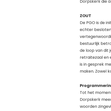
Dorpskerk die al
ZOUT
De PGO is de ini
echter besloten 
vertegenwoordig
bestuurlijk betr
de loop van dit
retraitezaal en 
is in gesprek m
maken. Zowel ko
Programmeri
Tot het moment 
Dorpskerk meer
woorden zingevi