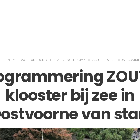
ITTEN BY
REDACTIE ONGROND
•
8 MEI 2026
•
13:44
•
ACTUEEL
,
SLIDER
• ONE COMME
ogrammering ZOU
klooster bij zee in
ostvoorne van sta