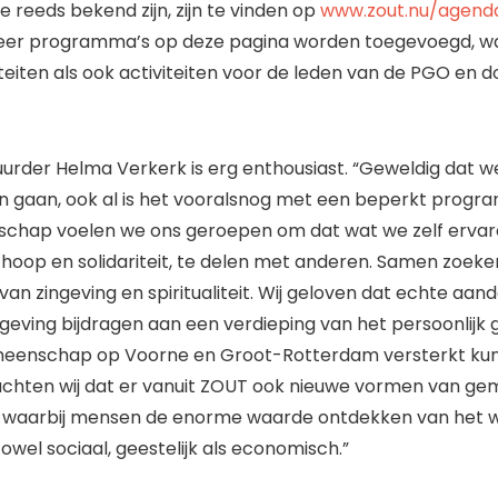
 reeds bekend zijn, zijn te vinden op
www.zout.nu/agend
eer programma’s op deze pagina worden toegevoegd, 
iteiten als ook activiteiten voor de leden van de PGO en
urder Helma Verkerk is erg enthousiast. “Geweldig dat we 
n gaan, ook al is het vooralsnog met een beperkt progr
chap voelen we ons geroepen om dat wat we zelf ervare
hoop en solidariteit, te delen met anderen. Samen zoek
an zingeving en spiritualiteit. Wij geloven dat echte aan
ngeving bijdragen aan een verdieping van het persoonlijk 
eenschap op Voorne en Groot-Rotterdam versterkt kun
chten wij dat er vanuit ZOUT ook nieuwe vormen van g
, waarbij mensen de enorme waarde ontdekken van het w
zowel sociaal, geestelijk als economisch.”