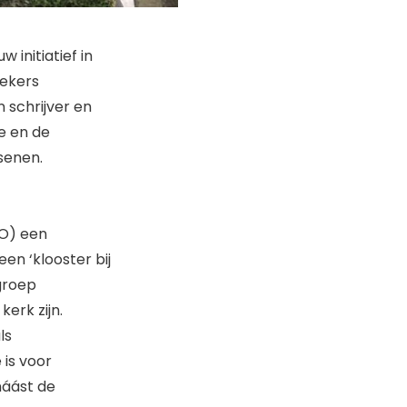
 initiatief in
ekers
 schrijver en
e en de
senen.
GO) een
en ‘klooster bij
 groep
erk zijn.
ls
 is voor
náást de