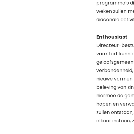
programma’s die
weken zullen m
diaconale activ
Enthousiast
Directeur-bestu
van start kunne
geloofsgemeens
verbondenheid, 
nieuwe vormen v
beleving van zi
hiermee de gem
hopen en verwa
zullen ontstaan
elkaar instaan, 