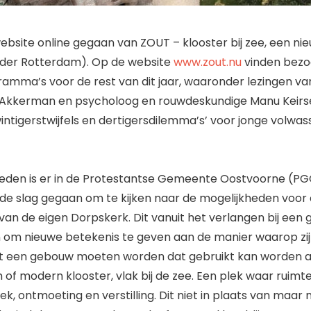
bsite online gegaan van ZOUT – klooster bij zee, een nieuw
der Rotterdam). Op de website
www.zout.nu
vinden bezo
mma’s voor de rest van dit jaar, waaronder lezingen van
o Akkerman en psycholoog en rouwdeskundige Manu Keirs
intigerstwijfels en dertigersdilemma’s’ voor jonge volwas
leden is er in de Protestantse Gemeente Oostvoorne (P
e slag gegaan om te kijken naar de mogelijkheden voor e
 van de eigen Dorpskerk. Dit vanuit het verlangen bij een
m nieuwe betekenis te geven aan de manier waarop zij k
it een gebouw moeten worden dat gebruikt kan worden a
of modern klooster, vlak bij de zee. Een plek waar ruimte
ek, ontmoeting en verstilling. Dit niet in plaats van maar 