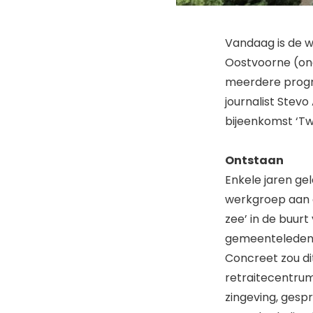
Vandaag is de we
Oostvoorne (on
meerdere progra
journalist Stev
bijeenkomst ‘Tw
Ontstaan
Enkele jaren ge
werkgroep aan d
zee’ in de buurt
gemeenteleden o
Concreet zou d
retraitecentrum 
zingeving, gespr