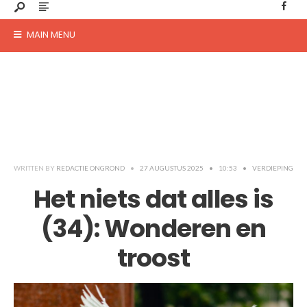
MAIN MENU
WRITTEN BY
REDACTIE ONGROND
•
27 AUGUSTUS 2025
•
10:53
•
VERDIEPING
Het niets dat alles is
(34): Wonderen en
troost