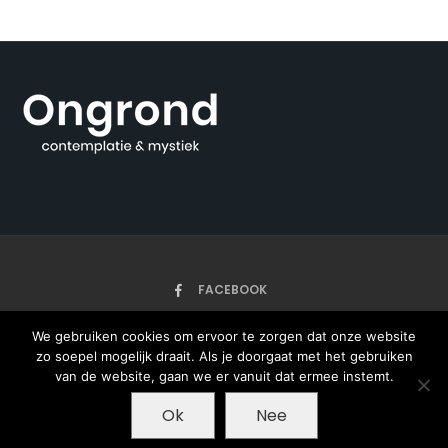
FACEBOOK
We gebruiken cookies om ervoor te zorgen dat onze website
zo soepel mogelijk draait. Als je doorgaat met het gebruiken
HOME
ARTIKELEN
ONZE AUTEURS
OVER
van de website, gaan we er vanuit dat ermee instemt.
Ok
Nee
Copyright © 2020 - Ongrond - met ♥ gemaakt
door Pieter Jan Bos