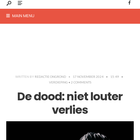
MAIN MENU
WRITTEN BY
REDACTIE ONGROND
•
17 NOVEMBER 2024
•
15:49
•
VERDIEPING
• 2 COMMENTS
De dood: niet louter
verlies