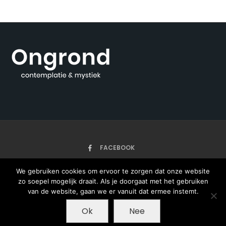
FACEBOOK
We gebruiken cookies om ervoor te zorgen dat onze website
zo soepel mogelijk draait. Als je doorgaat met het gebruiken
HOME
ARTIKELEN
ONZE AUTEURS
OVER
van de website, gaan we er vanuit dat ermee instemt.
Ok
Nee
Copyright © 2020 - Ongrond - met ♥ gemaakt
door Pieter Jan Bos