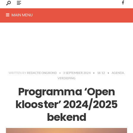
MAIN MENU
WRITTEN BY
REDACTIE ONGROND
•
3 SEPTEMBER 2024
•
18:12
•
AGENDA
,
VERDIEPING
Programma ‘Open
klooster’ 2024/2025
bekend