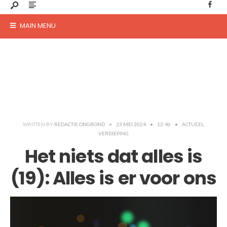
MAIN MENU
WRITTEN BY
REDACTIE ONGROND
•
23 MEI 2024
•
12:46
•
ACTUEEL
,
VERDIEPING
Het niets dat alles is
(19): Alles is er voor ons