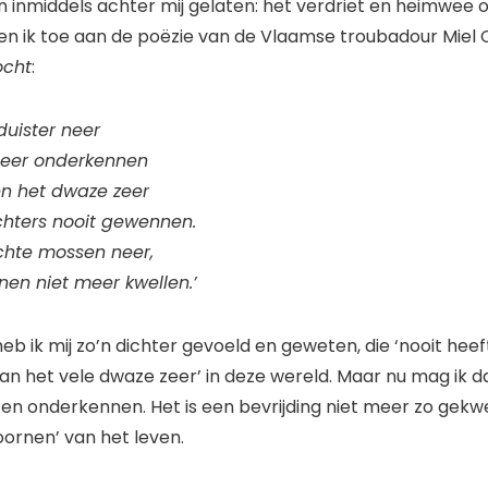
inmiddels achter mij gelaten: het verdriet en heimwee 
 ben ik toe aan de poëzie van de Vlaamse troubadour Miel Co
ocht
:
 duister neer
 meer onderkennen
en het dwaze zeer
hters nooit gewennen.
chte mossen neer,
rnen niet meer kwellen.’
heb ik mij zo’n dichter gevoeld en geweten, die ‘nooit hee
an het vele dwaze zeer’ in deze wereld. Maar nu mag ik da
en onderkennen. Het is een bevrijding niet meer zo gekw
oornen’ van het leven.