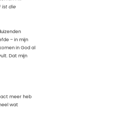
 ist die
 duizenden
fde – in mijn
iskomen in God al
ult. Dat mijn
ntact meer heb
heel wat