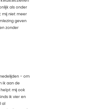
 kwaliteitsleven
nlijk als onder
t mij niet meer
emlezing geven
 en zonder
 medelijden – om
n ik aan de
 helpt mij ook
nds ik vier en
 al