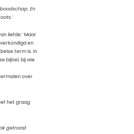
e boodschap. En
oots.’
n liefde.’ Maar
eb verkondigd en
belse term is. In
bijbel, bij wie
 meermalen over
eef het graag
ook getroost