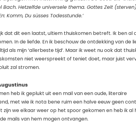
l Bach. Hetzelfde universele thema. Gottes Zeit (sterven)
. En: Komm, Du süsses Todesstunde.’
ijk dat dit een laatst, ultiem thuiskomen betreft. Ik ben al
en. In de liefde. En ik beschouw de ontdekking van de lie
ltijd als mijn ‘allerbeste tijd’. Maar ik weet nu ook dat thu
skomsten niet weerspreekt of teniet doet, maar juist verv
oluit zal stromen.
 Augustinus
en heb ik geplukt uit een mail van een oude, literaire
end, met wie ik nota bene ruim een halve eeuw geen co
rt zijn we elkaar weer op het spoor gekomen en heb ik al 
de mails van hem mogen ontvangen.