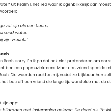
er’ uit Psalm 1, het lied waar ik ogenblikkelijk aan moest
 woorden:
ge zal zijn als een boom,
romend water.
j zijn vrucht…’
Bach
an Bach, sorry. En ik ga dat ook niet pretenderen om correct
want ben een popmuziekmens. Maar een vriend speelde mij
n Bach. Die woorden raakten mij, nadat ze blijkbaar hemze
, het betreft een vriend die lange tijd worstelde met de 
 zijn app:
ste bijdragen met instemming gelezen. De dood als ‘thuis