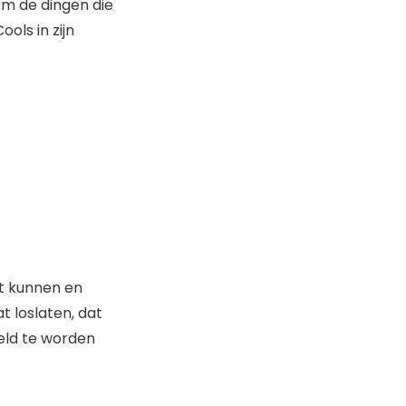
om de dingen die
ols in zijn
ft kunnen en
t loslaten, dat
eld te worden