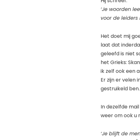
Hij schreef:
‘Je woorden lee
voor de leiders 
Het doet mij go
laat dat inderdaa
geleefd is niet 
het Grieks: Skan
ik zelf ook een
Er zijn er velen
gestruikeld ben.
In dezelfde mail
weer om ook u m
‘Je blijft de m