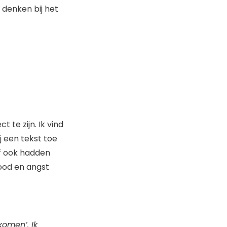
 denken bij het
 te zijn. Ik vind
 een tekst toe
lf ook hadden
dood en angst
komen’. Ik