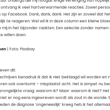
ur onderga die mij hooguit enige verlenging van hopelijk
, ontvang ik veel hartverwarmende reacties. Zowel persoo
 op Facebook. Dank, dank, dank. Het zijn er zoveel dat he
ijk te reageren. Wel wil ik in deze column een kleine blo
 mij in het bijzonder raakten. Een selectie zonder namen
e willen doen.
sen
| Foto: Pixabay
even dit:
jn schrijven benadruk ik dat ik niet beklaagd wil worden en
ren ook overkomt – misplaatst acht. Het is simpel: nu be
verongelijkte vraag: waarom ik? Maar: waarom ik niet? Het
driet er nog eens ingewreven wordt als zout in de wonde. Si
leden de diagnose ‘ongeneeslijk’ kreeg heb ik het allemaal