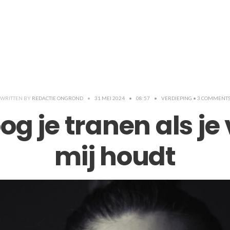
WRITTEN BY
REDACTIE ONGROND
•
31 MEI 2024
•
08:57
•
VERDIEPING
• 3 COMMENT
og je tranen als je
mij houdt