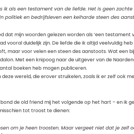
s ik als een testament van de liefde. Het is geen zacht
in politiek en bedrijfsleven een keiharde steen des aanst
ed dat mijn woorden gelezen worden als ‘een testament va
d vooral duidelijk zijn. De liefde die ik altijd veelvuldig h
soft, maar voor velen een steen des aanstoots. Wat een bij
dalon. Met een knipoog naar de uitgever van de Naardense 
 aantal boeken heb mogen publiceren.
 in deze wereld, die erover struikelen, zoals ik er zelf ook
 bond de old friend mij het volgende op het hart – en ik g
isschien tot troost te dienen:
ensen om je heen troosten. Maar vergeet niet dat je zelf 