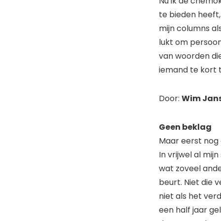
Nu ik de chemoku
te bieden heeft
mijn columns als
lukt om persoonl
van woorden die
iemand te kort t
Door:
Wim Jan
Geen beklag
Maar eerst nog 
In vrijwel al mi
wat zoveel ande
beurt. Niet die 
niet als het ver
een half jaar ge