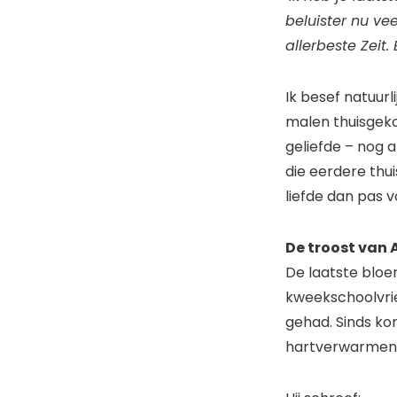
beluister nu vee
allerbeste Zeit
Ik besef natuurl
malen thuisgekom
geliefde – nog a
die eerdere thui
liefde dan pas v
De troost van
De laatste bloem
kweekschoolvri
gehad. Sinds ko
hartverwarmen