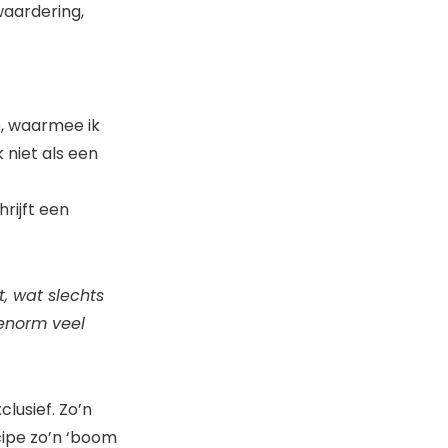
waardering,
op, waarmee ik
niet als een
rijft een
t, wat slechts
 enorm veel
lusief. Zo’n
ncipe zo’n ‘boom