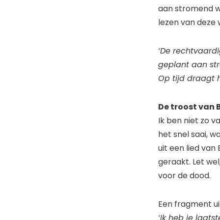
aan stromend wat
lezen van deze
‘De rechtvaardi
geplant aan st
Op tijd draagt hi
De troost van 
Ik ben niet zo v
het snel saai, 
uit een lied va
geraakt. Let wel
voor de dood.
Een fragment uit
‘Ik heb je laat