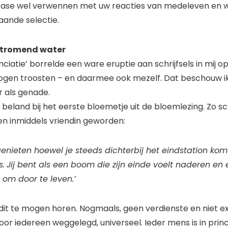
please wel verwennen met uw reacties van medeleven en 
aande selectie.
stromend water
nciatie’ borrelde een ware eruptie aan schrijfsels in mij 
en troosten – en daarmee ook mezelf. Dat beschouw ik 
 als genade.
eland bij het eerste bloemetje uit de bloemlezing. Zo sch
en inmiddels vriendin geworden:
 genieten hoewel je steeds dichterbij het eindstation kom
s.
Jij bent als een boom die zijn einde voelt naderen en
 om door te leven.’
it te mogen horen. Nogmaals, geen verdienste en niet exc
voor iedereen weggelegd, universeel. Ieder mens is in pri