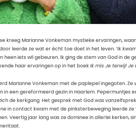
nee kreeg Marianne Vonkeman mystieke ervaringen, waar
door leerde ze wat er écht toe doet in het leven. ‘Ik kwa
en heen iets wil gebeuren. Ik ging de stem van God in de 
ekende haar ervaringen op in het boek
Ik mis Je terwijl Je
werd Marianne Vonkeman met de paplepel ingegoten. Ze 
n in een gereformeerd gezin in Haarlem. Pepermuntjes e
 zich de kerkgang. Het gesprek met God was vanzelfspre
nne in contact kwam met de pinksterbeweging leerde ze
n. Veertig jaar lang was ze dominee in allerlei kerken, s
meritaat.