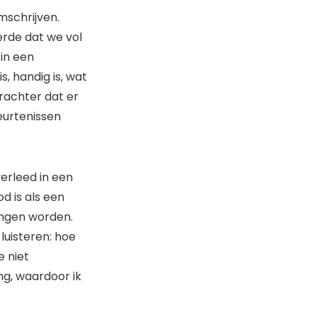
mschrijven.
erde dat we vol
 in een
s, handig is, wat
erachter dat er
eurtenissen
erleed in een
od is als een
angen worden.
luisteren: hoe
e niet
ng, waardoor ik