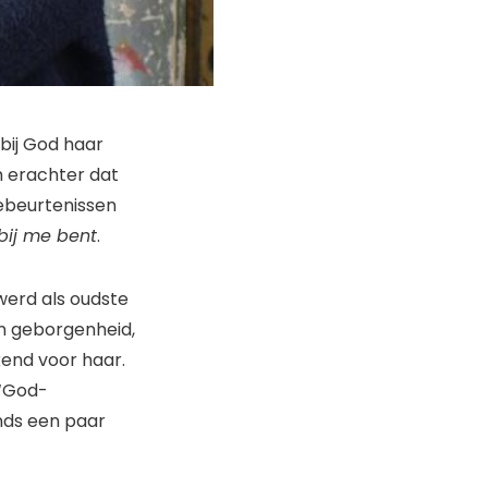
bij God haar
m erachter dat
gebeurtenissen
 bij me bent
.
werd als oudste
n geborgenheid,
kend voor haar.
 ‘God-
inds een paar