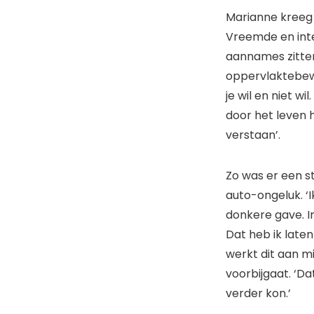
Marianne kreeg r
Vreemde en inte
aannames zitten
oppervlaktebewus
je wil en niet w
door het leven 
verstaan’.
Zo was er een s
auto-ongeluk. ‘I
donkere gave. I
Dat heb ik laten
werkt dit aan mij
voorbijgaat. ‘Da
verder kon.’