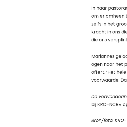
In haar pastora
om er omheen te
zelfs in het gro
kracht in ons d
die ons versplin
Mariannes geloo
ogen naar het pa
offert. ‘Het hel
voorwaarde. Dat 
De verwonderi
bij KRO-NCRV o
Bron/foto: KRO