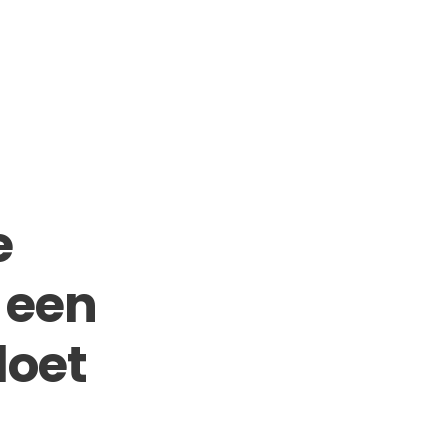
e
d een
doet