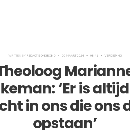
WRITTEN BY
REDACTIE ONGROND
•
20 MAART 2024
•
08:41
•
VERDIEPING
Theoloog Mariann
eman: ‘Er is altij
cht in ons die ons 
opstaan’