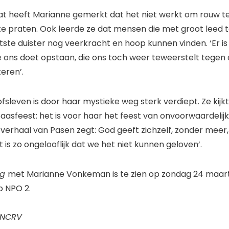
at heeft Marianne gemerkt dat het niet werkt om rouw te
 praten. Ook leerde ze dat mensen die met groot leed t
otste duister nog veerkracht en hoop kunnen vinden. ‘Er is 
ie ons doet opstaan, die ons toch weer teweerstelt tegen 
teren’.
fsleven is door haar mystieke weg sterk verdiept. Ze kij
asfeest: het is voor haar het feest van onvoorwaardelijke
e verhaal van Pasen zegt: God geeft zichzelf, zonder meer
is zo ongelooflijk dat we het niet kunnen geloven’.
ng
met Marianne Vonkeman is te zien op zondag 24 maart
p NPO 2.
-NCRV