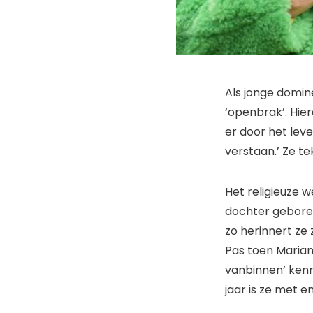
Als jonge domi
‘openbrak’. Hier
er door het lev
verstaan.’ Ze t
Het religieuze 
dochter gebore
zo herinnert ze
Pas toen Maria
vanbinnen’ kenne
jaar is ze met e