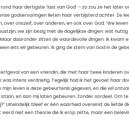
ond haar dertigste ‘last van God’ – zo zou ze het later o
nse godservaringen lieten haar verbijsterd achter. Ze le
, over onszelf, over anderen, en ook over God. ‘We leven
tzijn, we zijn bezig met de dagelijkse dingen: wat nuttig i
il. Maar daaronder zitten de waardevolle dingen. Ik kwam 
heen iets wil gebeuren. Ik ging de stem van God in de geb
terfgeval van een vriendin, die met haar twee kinderen ov
k was intens verdrietig. Tegelijk had ik het gevoel: haar do
n mijn leven is deze gebeurtenis gegeven, en die wil ontv
 staan, en aan mij laten gebeuren. Zonder oordeel. Om te 
?’ Uiteindelijk bleef er één waarheid overeind: de liefde di
t werd niet een theorie die ik erop zette, maar een belevi