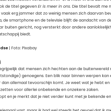
ok de titel gegeven
Er is meer in ons
. Die titel bevalt me
t vaak erg jammer dat zo weinig mensen zich daarvan bew
a, de smartphone en de televisie blijft de aandacht van 
r buiten gericht, nog versterkt door andere aanlokkelijk
schappij biedt.
idse
| Foto: Pixabay
j
egrijpelijk dat mensen zich hechten aan de buitenwereld m
ortstondige) genoegens. Een blik naar binnen werpen kan 
 dan allemaal tevoorschijn komt. Je weet wat je hebt en d
l zetten voor allerlei onbekende en onzekere zaken.
oopt en je merkt dat je niet verder kunt met je bekende 
t helemaal vast, maar ik had wel steeds het gevoel dat ik m