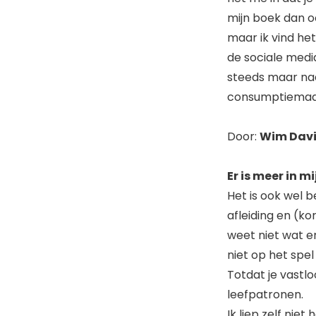
mijn boek dan o
maar ik vind he
de sociale medi
steeds maar naa
consumptiemaat
Door:
Wim Dav
Er is meer in mi
Het is ook wel b
afleiding en (k
weet niet wat er
niet op het spe
Totdat je vastl
leefpatronen.
Ik liep zelf nie