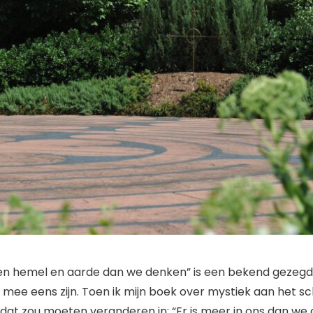
sen hemel en aarde dan we denken” is een bekend gezegd
ee eens zijn. Toen ik mijn boek over mystiek aan het sch
 dat zou moeten veranderen in: “Er is meer in ons dan we 