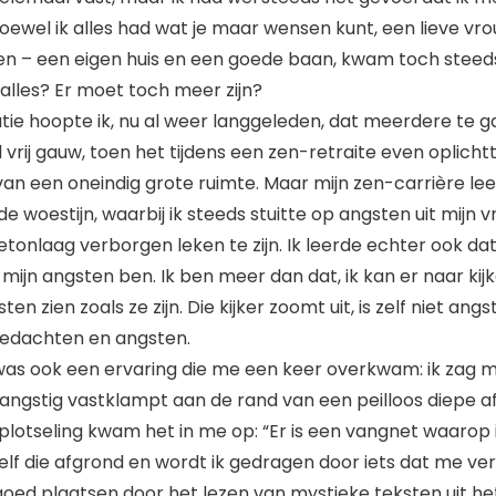
ewel ik alles had wat je maar wensen kunt, een lieve vr
en – een eigen huis en een goede baan, kwam toch steed
u alles? Er moet toch meer zijn?
ie hoopte ik, nu al weer langgeleden, dat meerdere te g
vrij gauw, toen het tijdens een zen-retraite even oplichtt
an een oneindig grote ruimte. Maar mijn zen-carrière le
e woestijn, waarbij ik steeds stuitte op angsten uit mijn v
tonlaag verborgen leken te zijn. Ik leerde echter ook dat 
mijn angsten ben. Ik ben meer dan dat, ik kan er naar kij
n zien zoals ze zijn. Die kijker zoomt uit, is zelf niet angs
 gedachten en angsten.
as ook een ervaring die me een keer overkwam: ik zag m
 angstig vastklampt aan de rand van een peilloos diepe af
plotseling kwam het in me op: “Er is een vangnet waarop 
 zelf die afgrond en wordt ik gedragen door iets dat me ver 
 goed plaatsen door het lezen van mystieke teksten uit 