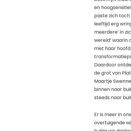
en hoogsensitie
paste zich toch
leeftijd erg wri
meerdere’ in zic
wereld’ waarin 
met haar hoofd 
transformatiep
Daardoor ontdekt
de grot van Pla
Maartje Swennen
binnen naar bui
steeds naar bui
Er is meer in on
overtuigende wi
is dan we denke