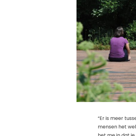
“Er is meer tus
mensen het wel m
het me in dat je