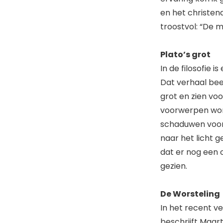
en het christen
troostvol: “De 
Plato’s grot
In de filosofie 
Dat verhaal beel
grot en zien v
voorwerpen wor
schaduwen voor
naar het licht g
dat er nog een o
gezien.
De Worsteling
In het recent 
beschrijft Maar