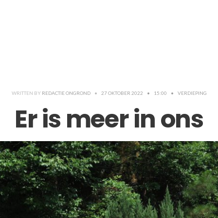
WRITTEN BY
REDACTIE ONGROND
•
27 OKTOBER 2022
•
15:00
•
VERDIEPING
Er is meer in ons