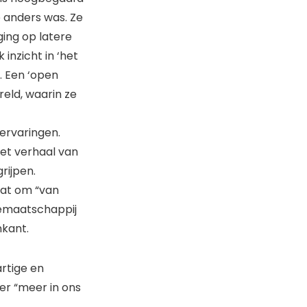
e anders was. Ze
ing op latere
inzicht in ‘het
. Een ‘open
eld, waarin ze
ervaringen.
 Het verhaal van
rijpen.
aat om “van
iemaatschappij
nkant.
rtige en
er “meer in ons