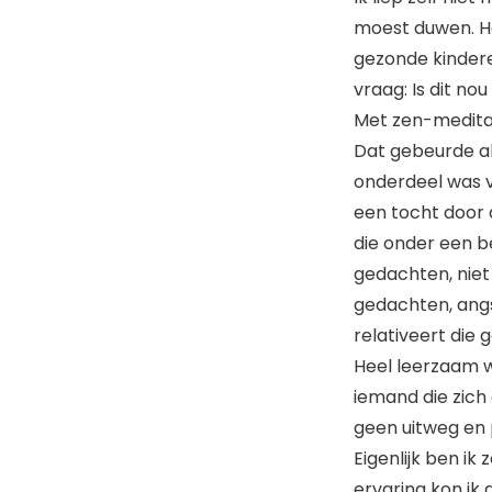
moest duwen. Ho
gezonde kinder
vraag: Is dit no
Met zen-meditat
Dat gebeurde al 
onderdeel was v
een tocht door d
die onder een be
gedachten, niet 
gedachten, angste
relativeert die
Heel leerzaam w
iemand die zich
geen uitweg en 
Eigenlijk ben ik
ervaring kon ik