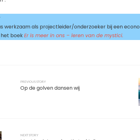
r
 werkzaam als projectleider/onderzoeker bij een econom
n het boek
Er is meer in ons – leren van de mystici.
PREVIOUS STORY
Op de golven dansen wij
NEXT STORY