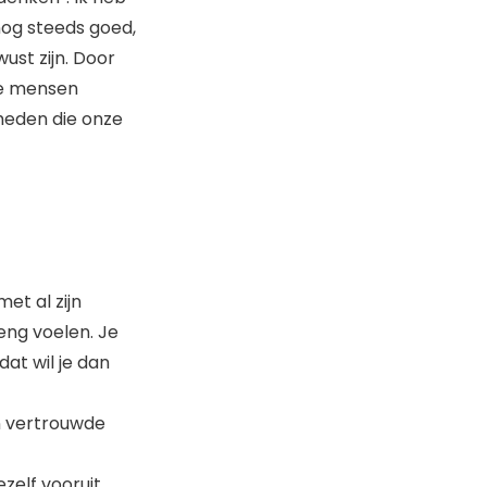
 nog steeds goed,
ust zijn. Door
de mensen
heden die onze
et al zijn
eng voelen. Je
at wil je dan
en vertrouwde
ezelf vooruit