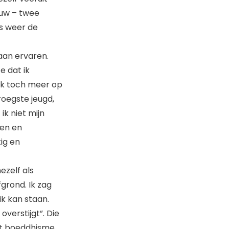
ouw – twee
s weer de
aan ervaren.
e dat ik
ek toch meer op
roegste jeugd,
ik niet mijn
ken en
tig en
ezelf als
grond. Ik zag
ik kan staan.
overstijgt”. Die
het boeddhisme