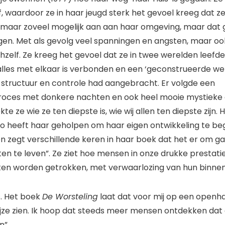
f, waardoor ze in haar jeugd sterk het gevoel kreeg dat z
 maar zoveel mogelijk aan aan haar omgeving, maar dat g
ngen. Met als gevolg veel spanningen en angsten, maar ook 
hzelf. Ze kreeg het gevoel dat ze in twee werelden leefde
alles met elkaar is verbonden en een ‘geconstrueerde wer
structuur en controle had aangebracht. Er volgde een
roces met donkere nachten en ook heel mooie mystieke 
e ze wie ze ten diepste is, wie wij allen ten diepste zijn.
to heeft haar geholpen om haar eigen ontwikkeling te beg
 zegt verschillende keren in haar boek dat het er om g
ten te leven”. Ze ziet hoe mensen in onze drukke prestat
ten worden getrokken, met verwaarlozing van hun binne
s. Het boek
De Worsteling
laat dat voor mij op een openha
jze zien. Ik hoop dat steeds meer mensen ontdekken dat 
n”.