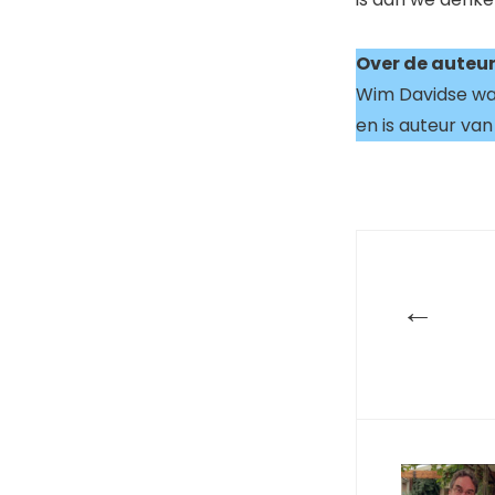
Over de auteu
Wim Davidse was
en is auteur va
←