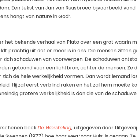
dom. Een tekst van Jan van Ruusbroec bijvoorbeeld vond 
mens hangt van nature in God”.
is er het bekende verhaal van Plato over een grot waarin m
dt prachtig uit dat er meer is in ons. Die mensen zitten 
oor zich schaduwen van voorwerpen. De schaduwen ontsta
den getoond voor een lichtbron, achter de mensen. Ze d
 zich de hele werkelijkheid vormen. Dan wordt iemand l
eleid. Hij zal eerst verblind raken en het zal hem moeite ko
neindig grotere werkelijkheid is dan die van de schaduwen
verschenen boek
De Worsteling
,
uitgegeven door Uitgeveri
tje Swennen (1977) hoe haar weg ‘naar Huis’ is gegaan. Z