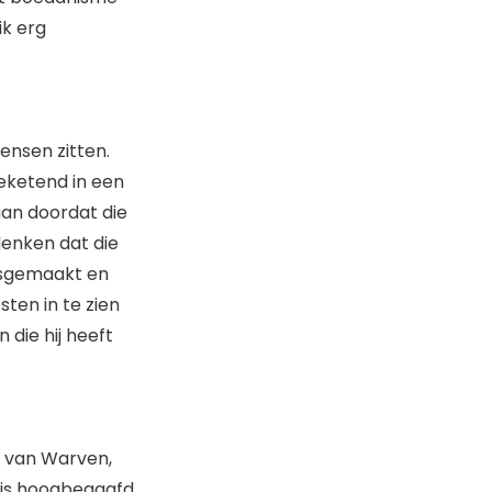
ik erg
ensen zitten.
geketend in een
an doordat die
enken dat die
osgemaakt en
sten in te zien
 die hij heeft
j van Warven,
e is hoogbegaafd