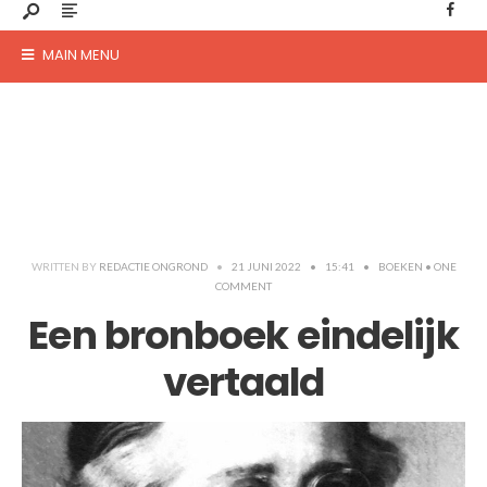
MAIN MENU
WRITTEN BY
REDACTIE ONGROND
•
21 JUNI 2022
•
15:41
•
BOEKEN
• ONE
COMMENT
Een bronboek eindelijk
vertaald