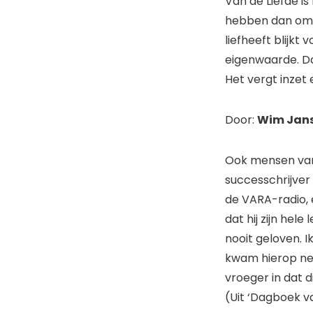
Van de Liefde is
hebben dan om
liefheeft blijkt
eigenwaarde. Da
Het vergt inzet 
Door:
Wim Jan
Ook mensen van 
successchrijver
de VARA-radio, 
dat hij zijn hel
nooit geloven. I
kwam hierop neer
vroeger in dat d
(Uit ‘Dagboek v