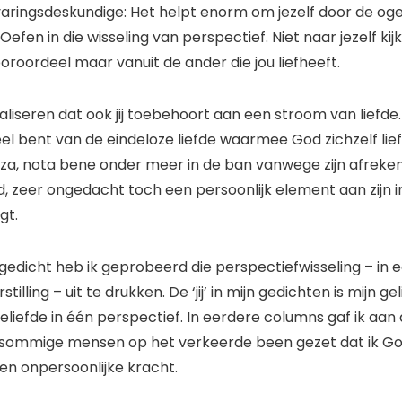
aringsdeskundige: Het helpt enorm om jezelf door de og
 Oefen in die wisseling van perspectief. Niet naar jezelf kij
oroordeel maar vanuit de ander die jou liefheeft.
aliseren dat ook jij toebehoort aan een stroom van liefde. 
el bent van de eindeloze liefde waarmee God zichzelf lief
a, nota bene onder meer in de ban vanwege zijn afreke
d, zeer ongedacht toch een persoonlijk element aan zijn i
gt.
gedicht heb ik geprobeerd die perspectiefwisseling – in e
lling – uit te drukken. De ‘jij’ in mijn gedichten is mijn gel
Geliefde in één perspectief. In eerdere columns gaf ik aan d
t sommige mensen op het verkeerde been gezet dat ik Go
en onpersoonlijke kracht.