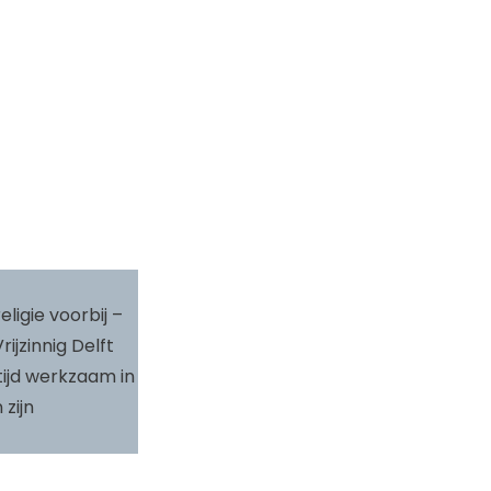
ligie voorbij –
ijzinnig Delft
ijd werkzaam in
zijn