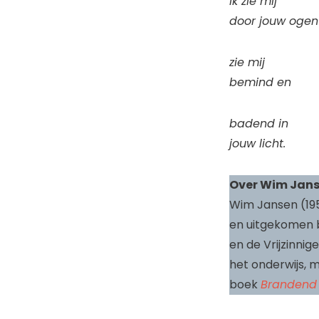
Ik zie mij
door jouw ogen
zie mij
bemind en
badend in
jouw licht.
Over Wim Jan
Wim Jansen (1950
en uitgekomen bi
en de Vrijzinni
het onderwijs, 
boek
Brandend