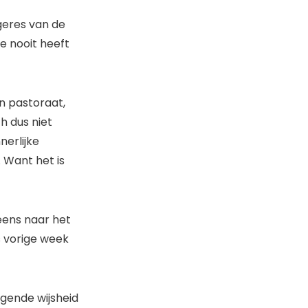
ngeres van de
ze nooit heeft
in pastoraat,
h dus niet
nerlijke
 Want het is
 eens naar het
s vorige week
lgende wijsheid