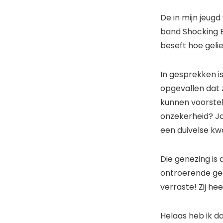
De in mijn jeugd
band Shocking Bl
beseft hoe gelie
In gesprekken is
opgevallen dat 
kunnen voorstel
onzekerheid? Jo
een duivelse kw
Die genezing is 
ontroerende ged
verraste! Zij h
Helaas heb ik d