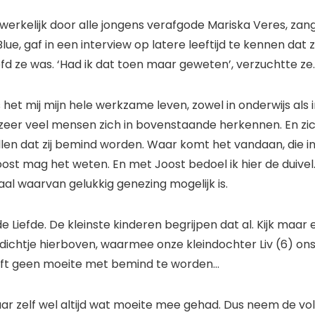
 werkelijk door alle jongens verafgode Mariska Veres, za
ue, gaf in een interview op latere leeftijd te kennen dat 
fd ze was. ‘Had ik dat toen maar geweten’, verzuchtte ze.
 het mij mijn hele werkzame leven, zowel in onderwijs als 
zeer veel mensen zich in bovenstaande herkennen. En zic
len dat zij bemind worden. Waar komt het vandaan, die in
ost mag het weten. En met Joost bedoel ik hier de duivel.
aal waarvan gelukkig genezing mogelijk is.
de Liefde. De kleinste kinderen begrijpen dat al. Kijk maar
ichtje hierboven, waarmee onze kleindochter Liv (6) on
eeft geen moeite met bemind te worden…
aar zelf wel altijd wat moeite mee gehad. Dus neem de vo