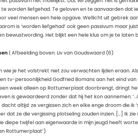
 het passivum het moeilijkst. Dat wil zeggen: het is gemakke
 te
worden
liefgehad. Te geloven en te aanvaarden dat i
 voor veel mensen een hele opgave. Wellicht uit gebrek aa
arom is ‘worden liefgehad’ ook geen passivum maar juist
en bewustwording. Het blijkt een hele klus om je te laten
sen
| Afbeelding boven: Liv van Goudswaard (6)
wie je het volstrekt niet zou verwachten lijden eraan. Al
 en tv-persoonlijkheid Godfried Bomans aan het eind van z
een week alleen op Rottumerplaat doorbrengt, dringt he
e leven is gewaardeerd zonder dat hij het kon aannemen: ‘…i
k dacht altijd: ze vergissen zich en elke enge droom die ik 
 dat ze die vergissing plotseling zouden inzien. […] Ik zie
ie diepe twijfel aan eigenwaarde in mijn jeugd heeft worte
an Rottumerplaat’)