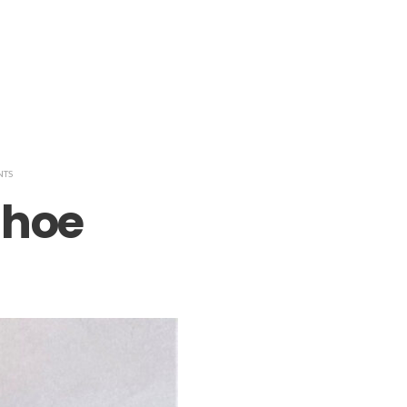
NTS
 hoe