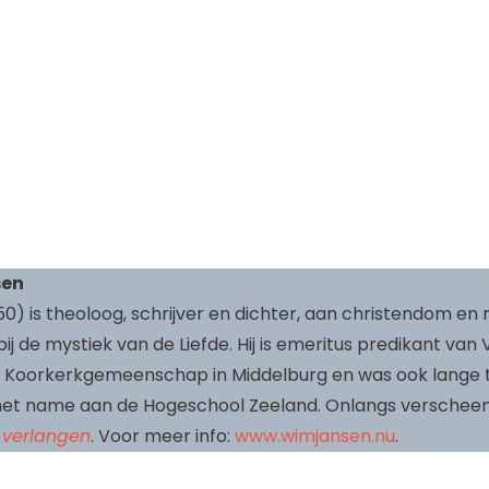
sen
) is theoloog, schrijver en dichter, aan christendom en re
j de mystiek van de Liefde. Hij is emeritus predikant van Vr
ge Koorkerkgemeenschap in Middelburg en was ook lange t
met name aan de Hogeschool Zeeland. Onlangs verscheen 
 verlangen
. Voor meer info:
www.wimjansen.nu
.