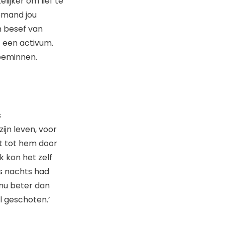
lijker om lief te
emand jou
n besef van
 een activum.
 beminnen.
s
ijn leven, voor
t tot hem door
k kon het zelf
’s nachts had
 nu beter dan
l geschoten.’