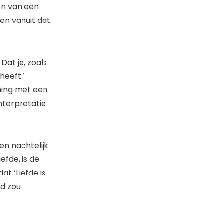
en van een
ken vanuit dat
Dat je, zoals
heeft.’
ning met een
nterpretatie
en nachtelijk
iefde, is de
at ‘Liefde is
d zou