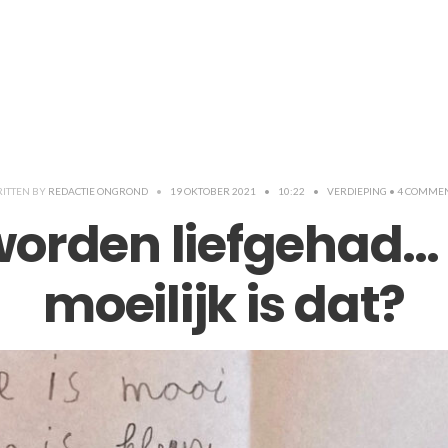
ITTEN BY
REDACTIE ONGROND
•
19 OKTOBER 2021
•
10:22
•
VERDIEPING
• 4 COMME
worden liefgehad…
moeilijk is dat?