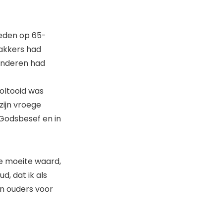
leden op 65-
n akkers had
kinderen had
voltooid was
 zijn vroege
 Godsbesef en in
de moeite waard,
d, dat ik als
jn ouders voor