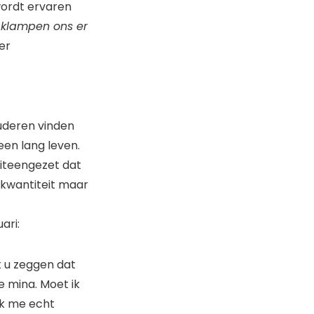
wordt ervaren
klampen ons er
der
ouderen vinden
een lang leven.
 uiteengezet dat
 kwantiteit maar
ari:
t u zeggen dat
e mina. Moet ik
ik me echt