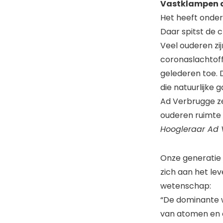
Vastklampen a
Het heeft onde
Daar spitst de c
Veel ouderen zi
coronaslachtoff
gelederen toe. D
die natuurlijke
Ad Verbrugge z
ouderen ruimte 
Hoogleraar Ad 
Onze generatie 
zich aan het le
wetenschap:
“De dominante 
van atomen en a