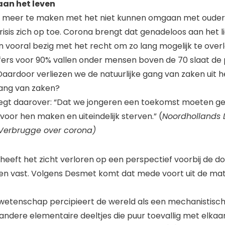
an het leven
r meer te maken met het niet kunnen omgaan met oude
risis zich op toe. Corona brengt dat genadeloos aan het li
jn vooral bezig met het recht om zo lang mogelijk te over
ers voor 90% vallen onder mensen boven de 70 slaat de 
aardoor verliezen we de natuurlijke gang van zaken uit h
 gang van zaken?
egt daarover: “Dat we jongeren een toekomst moeten ge
voor hen maken en uiteindelijk sterven.” (
Noordhollands 
Verbrugge over corona)
heeft het zicht verloren op een perspectief voorbij de d
ven vast. Volgens Desmet komt dat mede voort uit de mate
wetenschap percipieert de wereld als een mechanistisch
ndere elementaire deeltjes die puur toevallig met elkaar