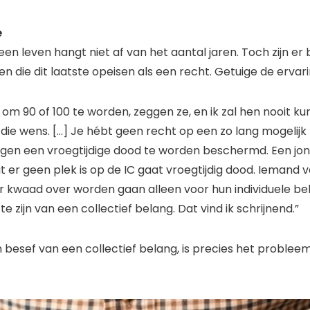
e
n leven hangt niet af van het aantal jaren. Toch zijn er b
n die dit laatste opeisen als een recht. Getuige de ervar
n om 90 of 100 te worden, zeggen ze, en ik zal hen nooit k
die wens. […] Je hébt geen recht op een zo lang mogelijk 
gen een vroegtijdige dood te worden beschermd. Een jon
er geen plek is op de IC gaat vroegtijdig dood. Iemand v
kwaad over worden gaan alleen voor hun individuele belang
e zijn van een collectief belang. Dat vind ik schrijnend.”
n besef van een collectief belang, is precies het problee