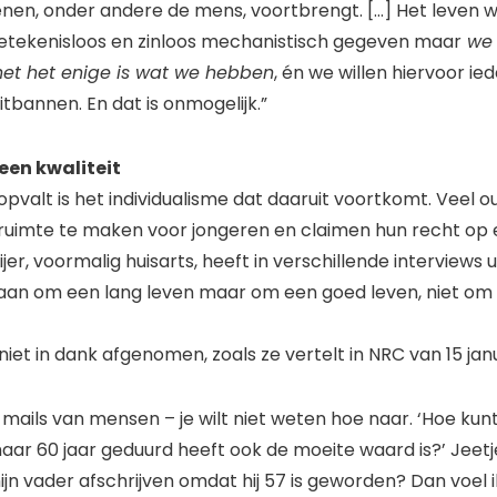
en, onder andere de mens, voortbrengt. […] Het leven 
betekenisloos en zinloos mechanistisch gegeven maar
we 
het het enige is wat we hebben
, én we willen hiervoor ie
itbannen. En dat is onmogelijk.”
een kwaliteit
pvalt is het individualisme dat daaruit voortkomt. Veel 
 ruimte te maken voor jongeren en claimen hun recht op 
uijer, voormalig huisarts, heeft in verschillende interviews
aan om een lang leven maar om een goed leven, niet om
iet in dank afgenomen, zoals ze vertelt in NRC van 15 janu
s mails van mensen – je wilt niet weten hoe naar. ‘Hoe kun
aar 60 jaar geduurd heeft ook de moeite waard is?’ Jeetj
ijn vader afschrijven omdat hij 57 is geworden? Dan voel 