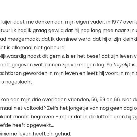
 Huijer doet me denken aan mijn eigen vader, in 1977 over
Natuurlijk had ik graag gewild dat hij nog lang mee naar zij
had meegemaakt dat ik dominee werd, dat hij al zijn klein
et is allemaal niet gebeurd.
elijkwaardig naast dit gemis, is er het besef dat zijn leven 
 heeft gegeven wat binnen zijn vermogen lag. En
tegelijk
is
chtbron geworden in mijn leven en leeft hij voort in mijn
ns nageslacht.
ken aan mijn drie overleden vrienden, 56, 59 en 66. Niet 
maal niet voltooid? Zelfs het jongetje van nog geen dag ou
kant mocht begraven – maar dat in die luttele uren bij zi
liefde heeft opgewekt…
d minieme leven heeft zin gehad.