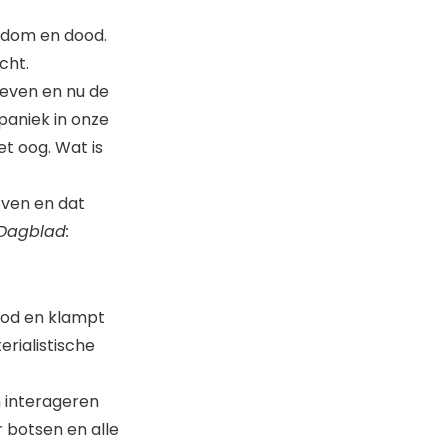
rdom en dood.
cht.
leven en nu de
paniek in onze
et oog. Wat is
ven en dat
Dagblad:
ood en klampt
rialistische
 interageren
 botsen en alle