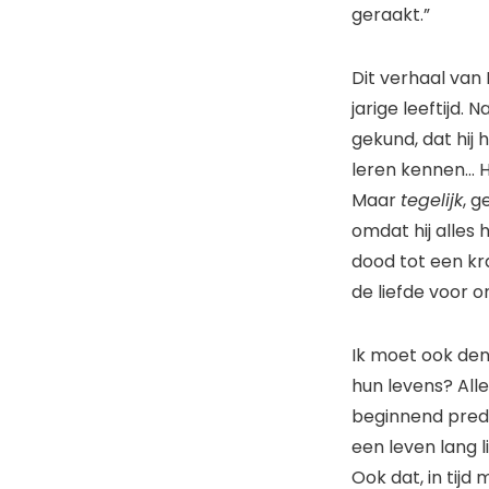
geraakt.”
Dit verhaal van
jarige leeftijd. 
gekund, dat hij 
leren kennen… H
Maar
tegelijk
, g
omdat hij alles
dood tot een kra
de liefde voor o
Ik moet ook den
hun levens? Alle
beginnend predi
een leven lang 
Ook dat, in tij