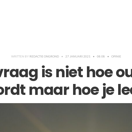
WRITTEN BY
REDACTIE ONGROND
•
27 JANUARI 2021
•
08:08
•
OPINIE
vraag is niet hoe ou
rdt maar hoe je le