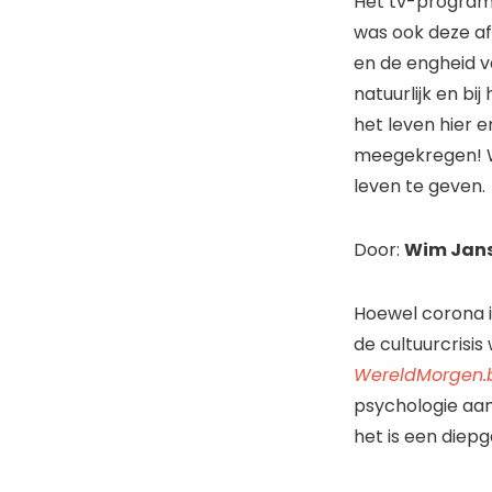
Het tv-progr
was ook deze a
en de engheid 
natuurlijk en bi
het leven hier 
meegekregen! Wa
leven te geven.
Door:
Wim Jan
Hoewel corona in
de cultuurcrisis
WereldMorgen.
psychologie aan 
het is een diepg