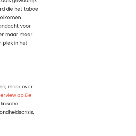
oals gewoonlijk
d die het taboe
 volkomen
aandacht voor
eger maar meer
 plek in het
ona, maar over
terview op
De
linische
ondheidscrisis,