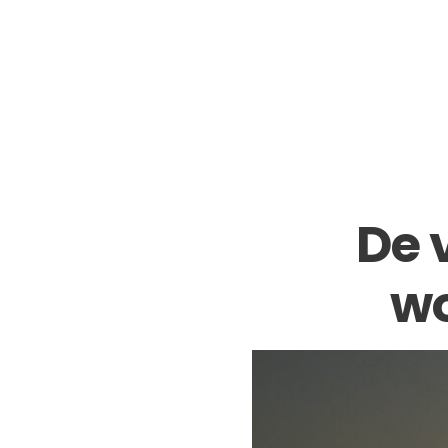
De 
wo