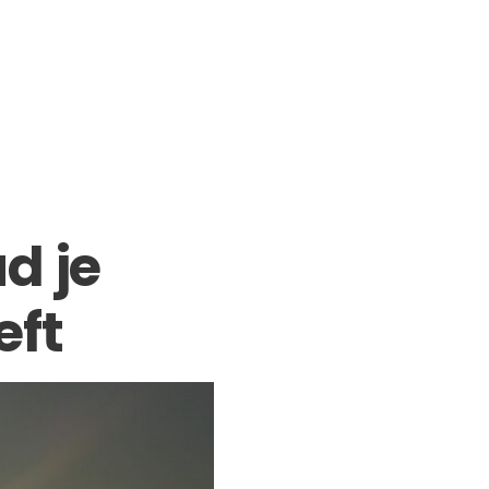
d je
eft