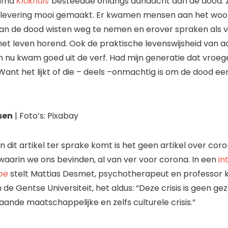
amma
Klokhuis
besteedde onlangs aandacht aan de dood. Z
flevering mooi gemaakt. Er kwamen mensen aan het woor
van de dood wisten weg te nemen en erover spraken als
j het leven horend. Ook de praktische levenswijsheid van 
en nu kwam goed uit de verf. Had mijn generatie dat vro
nt het lijkt of die – deels –onmachtig is om de dood een
sen
| Foto’s: Pixabay
 dit artikel ter sprake komt is het geen artikel over cor
 waarin we ons bevinden, al van ver voor corona. In een
in
be
stelt Mattias Desmet, psychotherapeut en professor k
de Gentse Universiteit, het aldus: “Deze crisis is geen gez
aande maatschappelijke en zelfs culturele crisis.”