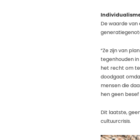
Individualism
De waarde van ee
generatiegenote
“Ze zijn van pla
tegenhouden in 
het recht om te
doodgaat omdat 
mensen die daar 
hen geen besef t
Dit laatste, gee
cultuurcrisis.