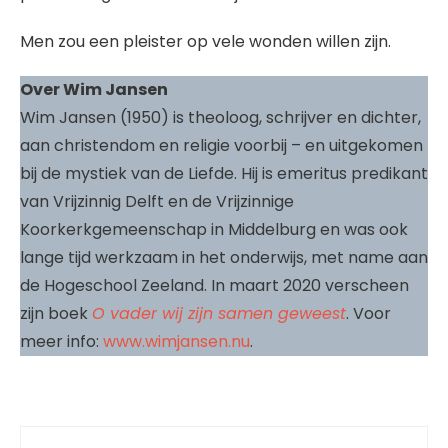
Men zou een pleister op vele wonden willen zijn.
Over Wim Jansen
Wim Jansen (1950) is theoloog, schrijver en dichter,
aan christendom en religie voorbij – en uitgekomen
bij de mystiek van de Liefde. Hij is emeritus predikant
van Vrijzinnig Delft en de Vrijzinnige
Koorkerkgemeenschap in Middelburg en was ook
lange tijd werkzaam in het onderwijs, met name aan
de Hogeschool Zeeland. In maart 2020 verscheen
zijn boek
O vader wij zijn samen geweest
. Voor
meer info:
www.wimjansen.nu
.