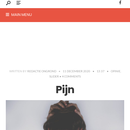
MAIN MENU
WRITTEN BY
REDACTIE ONGROND
•
11 DECEMBER 2020
•
13:37
•
OPINIE
,
SLIDER
• 4 COMMENTS
Pijn