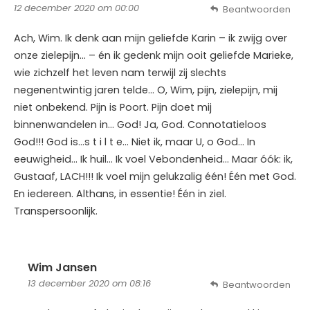
12 december 2020 om 00:00
Beantwoorden
Ach, Wim. Ik denk aan mijn geliefde Karin – ik zwijg over
onze zielepijn… – én ik gedenk mijn ooit geliefde Marieke,
wie zichzelf het leven nam terwijl zij slechts
negenentwintig jaren telde… O, Wim, pijn, zielepijn, mij
niet onbekend. Pijn is Poort. Pijn doet mij
binnenwandelen in… God! Ja, God. Connotatieloos
God!!! God is…s t i l t e… Niet ik, maar U, o God… In
eeuwigheid… Ik huil… Ik voel Vebondenheid… Maar óók: ik,
Gustaaf, LACH!!! Ik voel mijn gelukzalig één! Één met God.
En iedereen. Althans, in essentie! Één in ziel.
Transpersoonlijk.
Wim Jansen
13 december 2020 om 08:16
Beantwoorden