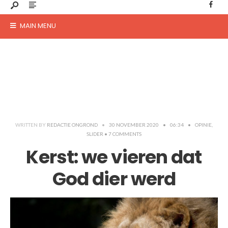
MAIN MENU
WRITTEN BY
REDACTIE ONGROND
•
30 NOVEMBER 2020
•
06:34
•
OPINIE
,
SLIDER
• 7 COMMENTS
Kerst: we vieren dat
God dier werd