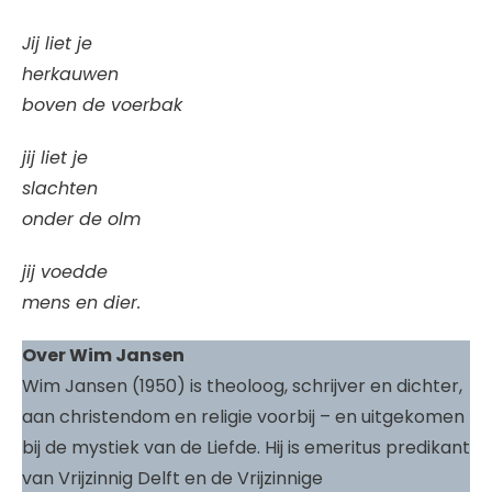
Jij liet je
herkauwen
boven de voerbak
jij liet je
slachten
onder de olm
jij voedde
mens en dier.
Over Wim Jansen
Wim Jansen (1950) is theoloog, schrijver en dichter,
aan christendom en religie voorbij – en uitgekomen
bij de mystiek van de Liefde. Hij is emeritus predikant
van Vrijzinnig Delft en de Vrijzinnige