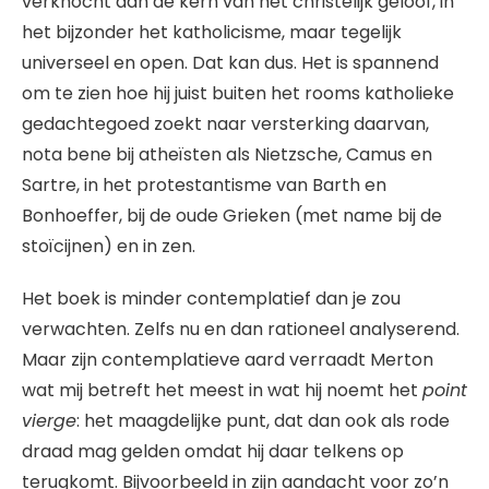
verknocht aan de kern van het christelijk geloof, in
het bijzonder het katholicisme, maar tegelijk
universeel en open. Dat kan dus. Het is spannend
om te zien hoe hij juist buiten het rooms katholieke
gedachtegoed zoekt naar versterking daarvan,
nota bene bij atheïsten als Nietzsche, Camus en
Sartre, in het protestantisme van Barth en
Bonhoeffer, bij de oude Grieken (met name bij de
stoïcijnen) en in zen.
Het boek is minder contemplatief dan je zou
verwachten. Zelfs nu en dan rationeel analyserend.
Maar zijn contemplatieve aard verraadt Merton
wat mij betreft het meest in wat hij noemt het
point
vierge
: het maagdelijke punt, dat dan ook als rode
draad mag gelden omdat hij daar telkens op
terugkomt. Bijvoorbeeld in zijn aandacht voor zo’n