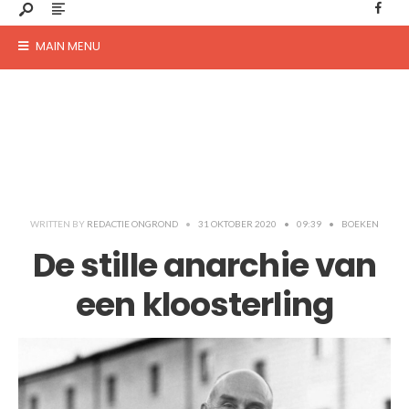
MAIN MENU
WRITTEN BY
REDACTIE ONGROND
•
31 OKTOBER 2020
•
09:39
•
BOEKEN
De stille anarchie van
een kloosterling