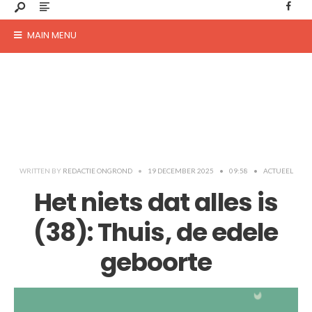
MAIN MENU
WRITTEN BY
REDACTIE ONGROND
•
19 DECEMBER 2025
•
09:58
•
ACTUEEL
Het niets dat alles is
(38): Thuis, de edele
geboorte