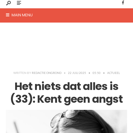
MAIN MENU
WRITTEN BY
REDACTIE ONGROND
•
22 JULI 2025
•
05:50
•
ACTUEEL
Het niets dat alles is
(33): Kent geen angst