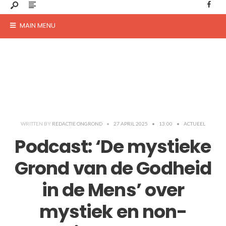
MAIN MENU
WRITTEN BY
REDACTIE ONGROND
•
27 APRIL 2025
•
13:00
•
ACTUEEL
Podcast: ‘De mystieke
Grond van de Godheid
in de Mens’ over
mystiek en non-