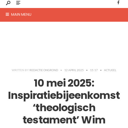
MAIN MENU
WRITTEN BY
REDACTIE ONGROND
•
12 APRIL 2025
•
15:17
•
ACTUEEL
10 mei 2025:
Inspiratiebijeenkomst
‘theologisch
testament’ Wim