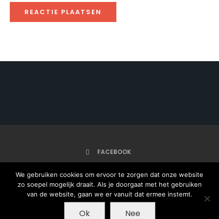
FACEBOOK
We gebruiken cookies om ervoor te zorgen dat onze website
zo soepel mogelijk draait. Als je doorgaat met het gebruiken
HOME
van de website, gaan we er vanuit dat ermee instemt.
ARTIKELEN
ONZE AUTEURS
OVER
Ok
Nee