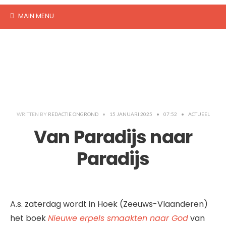
MAIN MENU
WRITTEN BY
REDACTIE ONGROND
•
15 JANUARI 2025
•
07:52
•
ACTUEEL
Van Paradijs naar
Paradijs
A.s. zaterdag wordt in Hoek (Zeeuws-Vlaanderen)
het boek
Nieuwe erpels smaakten naar God
van