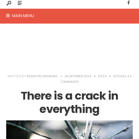
MAIN MENU
WRITTEN BY
REDACTIE ONGROND
•
28 OKTOBER 2024
•
09:24
•
ACTUEEL
• 2
COMMENTS
There is a crack in
everything