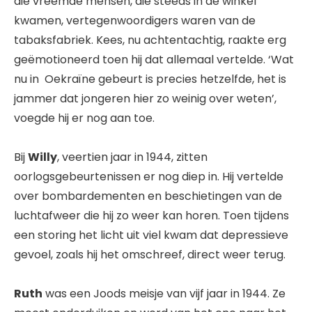
die vreemde mensen, die steeds in de winkel
kwamen, vertegenwoordigers waren van de
tabaksfabriek. Kees, nu achtentachtig, raakte erg
geëmotioneerd toen hij dat allemaal vertelde. ‘Wat
nu in Oekraïne gebeurt is precies hetzelfde, het is
jammer dat jongeren hier zo weinig over weten’,
voegde hij er nog aan toe.
Bij
Willy
, veertien jaar in 1944, zitten
oorlogsgebeurtenissen er nog diep in. Hij vertelde
over bombardementen en beschietingen van de
luchtafweer die hij zo weer kan horen. Toen tijdens
een storing het licht uit viel kwam dat depressieve
gevoel, zoals hij het omschreef, direct weer terug.
Ruth
was een Joods meisje van vijf jaar in 1944. Ze