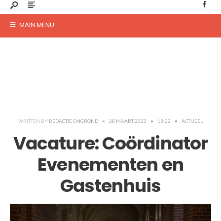
MAIN MENU
WRITTEN BY
REDACTIE ONGROND
•
28 MAART 2023
•
13:22
•
ACTUEEL
Vacature: Coördinator
Evenementen en
Gastenhuis