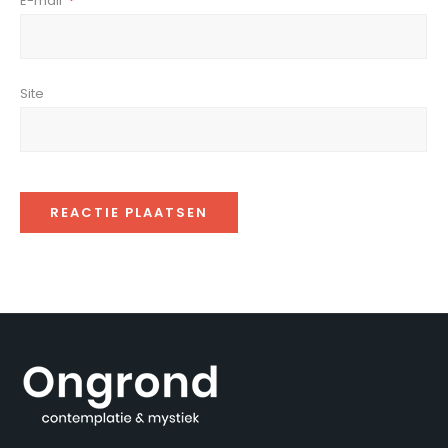
E-mail
*
Site