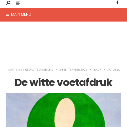
MAIN MENU
WRITTEN BY
REDACTIE ONGROND
•
24 SEPTEMBER 2022
•
15:27
•
ACTUEEL
De witte voetafdruk