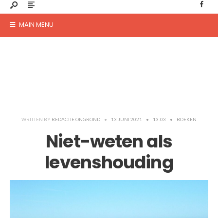
MAIN MENU
WRITTEN BY
REDACTIE ONGROND
•
13 JUNI 2021
•
13:03
•
BOEKEN
Niet-weten als
levenshouding