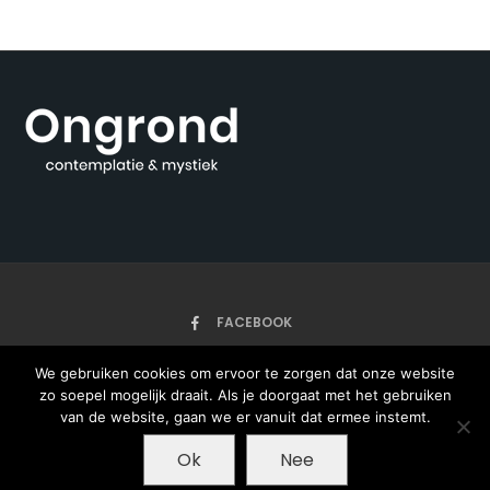
FACEBOOK
We gebruiken cookies om ervoor te zorgen dat onze website
zo soepel mogelijk draait. Als je doorgaat met het gebruiken
HOME
ARTIKELEN
ONZE AUTEURS
OVER
van de website, gaan we er vanuit dat ermee instemt.
Ok
Nee
Copyright © 2020 - Ongrond - met ♥ gemaakt
door Pieter Jan Bos