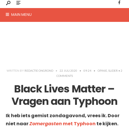
MAIN MENU
WRITTEN BY
REDACTIE ONGROND
•
22 JULI 2020
•
09:24
•
OPINIE
,
SLIDER
• 2
COMMENTS
Black Lives Matter –
Vragen aan Typhoon
Ik heb iets gemist zondagavond, vrees ik. Door
niet naar
Zomergasten
met Typhoon
te kijken.