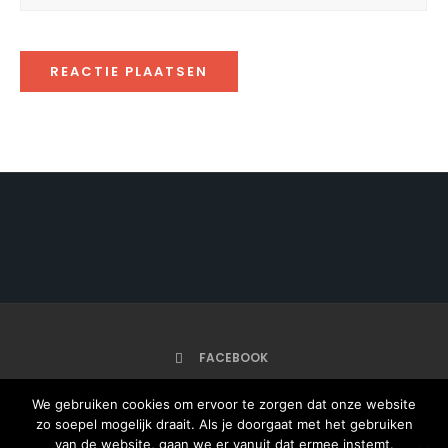
FACEBOOK
We gebruiken cookies om ervoor te zorgen dat onze website
zo soepel mogelijk draait. Als je doorgaat met het gebruiken
HOME
van de website, gaan we er vanuit dat ermee instemt.
ARTIKELEN
ONZE AUTEURS
OVER