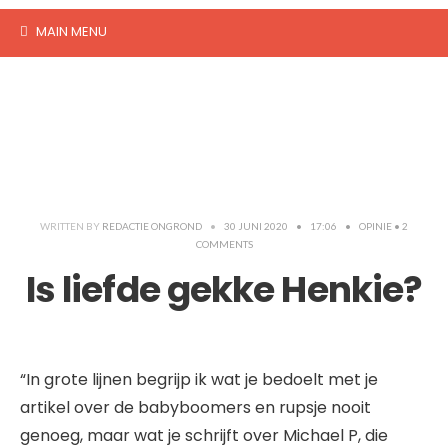
MAIN MENU
WRITTEN BY
REDACTIE ONGROND
•
30 JUNI 2020
•
17:06
•
OPINIE
• 2
COMMENTS
Is liefde gekke Henkie?
“In grote lijnen begrijp ik wat je bedoelt met je
artikel over de babyboomers en rupsje nooit
genoeg, maar wat je schrijft over Michael P, die