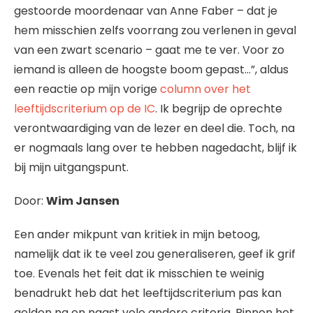
gestoorde moordenaar van Anne Faber – dat je
hem misschien zelfs voorrang zou verlenen in geval
van een zwart scenario – gaat me te ver. Voor zo
iemand is alleen de hoogste boom gepast…”, aldus
een reactie op mijn vorige
column over het
leeftijdscriterium op de IC
. Ik begrijp de oprechte
verontwaardiging van de lezer en deel die. Toch, na
er nogmaals lang over te hebben nagedacht, blijf ik
bij mijn uitgangspunt.
Door:
Wim Jansen
Een ander mikpunt van kritiek in mijn betoog,
namelijk dat ik te veel zou generaliseren, geef ik grif
toe. Evenals het feit dat ik misschien te weinig
benadrukt heb dat het leeftijdscriterium pas kan
gelden na en naast vele andere criteria. Binnen het