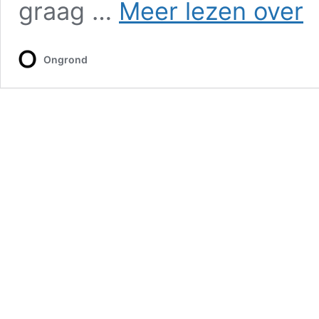
graag …
Meer lezen over
mi
va
Ha
Ongrond