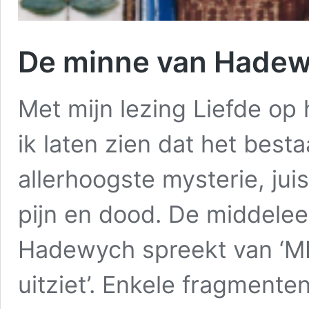
De minne van Hade
Met mijn lezing Liefde op
ik laten zien dat het bestaa
allerhoogste mysterie, jui
pijn en dood. De middele
Hadewych spreekt van ‘MI
uitziet’. Enkele fragmenten
De